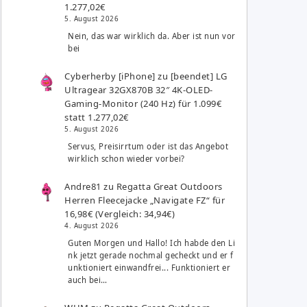
1.277,02€
5. August 2026
Nein, das war wirklich da. Aber ist nun vor
bei
Cyberherby [iPhone]
zu
[beendet] LG
Ultragear 32GX870B 32″ 4K-OLED-
Gaming-Monitor (240 Hz) für 1.099€
statt 1.277,02€
5. August 2026
Servus, Preisirrtum oder ist das Angebot
wirklich schon wieder vorbei?
Andre81
zu
Regatta Great Outdoors
Herren Fleecejacke „Navigate FZ“ für
16,98€ (Vergleich: 34,94€)
4. August 2026
Guten Morgen und Hallo! Ich habde den Li
nk jetzt gerade nochmal gecheckt und er f
unktioniert einwandfrei... Funktioniert er
auch bei…