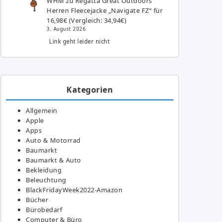
WHM
zu
Regatta Great Outdoors
Herren Fleecejacke „Navigate FZ“ für
16,98€ (Vergleich: 34,94€)
3. August 2026
Link geht leider nicht
Kategorien
Allgemein
Apple
Apps
Auto & Motorrad
Baumarkt
Baumarkt & Auto
Bekleidung
Beleuchtung
BlackFridayWeek2022-Amazon
Bücher
Bürobedarf
Computer & Büro