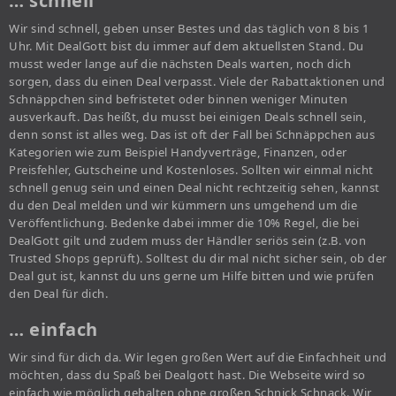
… schnell
Wir sind schnell, geben unser Bestes und das täglich von 8 bis 1
Uhr. Mit DealGott bist du immer auf dem aktuellsten Stand. Du
musst weder lange auf die nächsten Deals warten, noch dich
sorgen, dass du einen Deal verpasst. Viele der Rabattaktionen und
Schnäppchen sind befristetet oder binnen weniger Minuten
ausverkauft. Das heißt, du musst bei einigen Deals schnell sein,
denn sonst ist alles weg. Das ist oft der Fall bei Schnäppchen aus
Kategorien wie zum Beispiel Handyverträge, Finanzen, oder
Preisfehler, Gutscheine und Kostenloses. Sollten wir einmal nicht
schnell genug sein und einen Deal nicht rechtzeitig sehen, kannst
du den Deal melden und wir kümmern uns umgehend um die
Veröffentlichung. Bedenke dabei immer die 10% Regel, die bei
DealGott gilt und zudem muss der Händler seriös sein (z.B. von
Trusted Shops geprüft). Solltest du dir mal nicht sicher sein, ob der
Deal gut ist, kannst du uns gerne um Hilfe bitten und wie prüfen
den Deal für dich.
… einfach
Wir sind für dich da. Wir legen großen Wert auf die Einfachheit und
möchten, dass du Spaß bei Dealgott hast. Die Webseite wird so
einfach wie möglich gehalten ohne großen Schnick Schnack. Wir