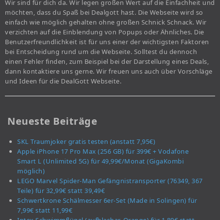
Wir sind für dich da. Wir legen großen Wert auf die Einfachheit und
möchten, dass du Spaß bei Dealgott hast. Die Webseite wird so
einfach wie möglich gehalten ohne großen Schnick Schnack. Wir
verzichten auf die Einblendung von Popups oder Ähnliches. Die
Benutzerfreundlichkeit ist für uns einer der wichtigsten Faktoren
bei Entscheidung rund um die Webseite. Solltest du dennoch
einen Fehler finden, zum Beispiel bei der Darstellung eines Deals,
dann kontaktiere uns gerne. Wir freuen uns auch über Vorschläge
und Ideen für die DealGott Webseite.
Neueste Beiträge
SKL Traumjoker gratis testen (anstatt 7,95€)
Apple iPhone 17 Pro Max (256 GB) für 399€ + Vodafone
Smart L (Unlimited 5G) für 49,99€/Monat (GigaKombi
möglich)
LEGO Marvel Spider-Man Gefängnistransporter (76349, 367
Teile) für 32,99€ statt 39,49€
Schwertkrone Schälmesser 6er-Set (Made in Solingen) für
7,99€ statt 11,99€
Intex Schwimmflügel (aufblasbar, Orange) für 1,89€ statt