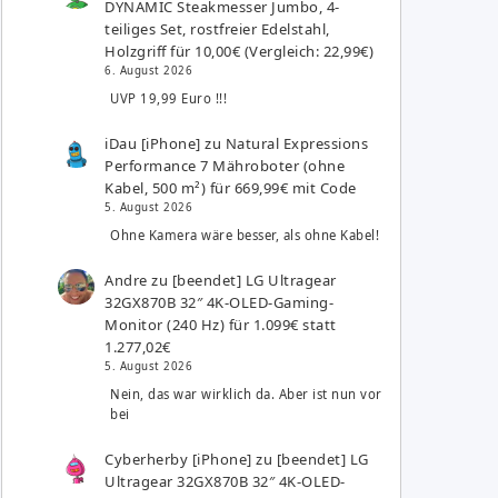
DYNAMIC Steakmesser Jumbo, 4-
teiliges Set, rostfreier Edelstahl,
Holzgriff für 10,00€ (Vergleich: 22,99€)
6. August 2026
UVP 19,99 Euro !!!
iDau [iPhone]
zu
Natural Expressions
Performance 7 Mähroboter (ohne
Kabel, 500 m²) für 669,99€ mit Code
5. August 2026
Ohne Kamera wäre besser, als ohne Kabel!
Andre
zu
[beendet] LG Ultragear
32GX870B 32″ 4K-OLED-Gaming-
Monitor (240 Hz) für 1.099€ statt
1.277,02€
5. August 2026
Nein, das war wirklich da. Aber ist nun vor
bei
Cyberherby [iPhone]
zu
[beendet] LG
Ultragear 32GX870B 32″ 4K-OLED-