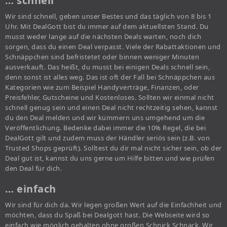
… schnell
Wir sind schnell, geben unser Bestes und das täglich von 8 bis 1
Uhr. Mit DealGott bist du immer auf dem aktuellsten Stand. Du
musst weder lange auf die nächsten Deals warten, noch dich
sorgen, dass du einen Deal verpasst. Viele der Rabattaktionen und
Schnäppchen sind befristetet oder binnen weniger Minuten
ausverkauft. Das heißt, du musst bei einigen Deals schnell sein,
denn sonst ist alles weg. Das ist oft der Fall bei Schnäppchen aus
Kategorien wie zum Beispiel Handyverträge, Finanzen, oder
Preisfehler, Gutscheine und Kostenloses. Sollten wir einmal nicht
schnell genug sein und einen Deal nicht rechtzeitig sehen, kannst
du den Deal melden und wir kümmern uns umgehend um die
Veröffentlichung. Bedenke dabei immer die 10% Regel, die bei
DealGott gilt und zudem muss der Händler seriös sein (z.B. von
Trusted Shops geprüft). Solltest du dir mal nicht sicher sein, ob der
Deal gut ist, kannst du uns gerne um Hilfe bitten und wie prüfen
den Deal für dich.
… einfach
Wir sind für dich da. Wir legen großen Wert auf die Einfachheit und
möchten, dass du Spaß bei Dealgott hast. Die Webseite wird so
einfach wie möglich gehalten ohne großen Schnick Schnack. Wir