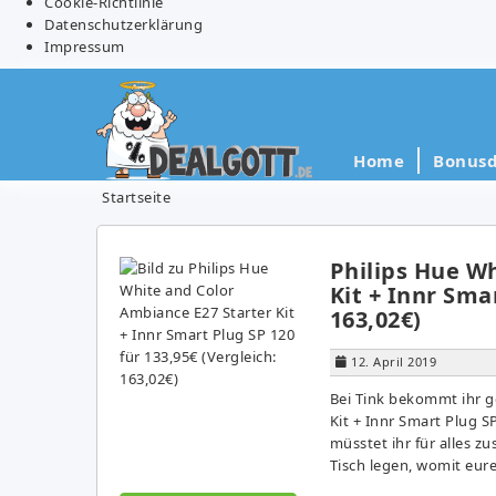
Cookie-Richtlinie
Datenschutzerklärung
Impressum
Home
Bonusd
Startseite
Philips Hue W
Kit + Innr Sma
163,02€)
12. April 2019
Bei Tink bekommt ihr g
Kit + Innr Smart Plug S
müsstet ihr für alles 
Tisch legen, womit eur