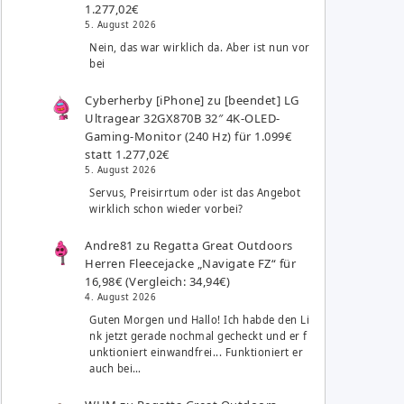
1.277,02€
5. August 2026
Nein, das war wirklich da. Aber ist nun vor
bei
Cyberherby [iPhone]
zu
[beendet] LG
Ultragear 32GX870B 32″ 4K-OLED-
Gaming-Monitor (240 Hz) für 1.099€
statt 1.277,02€
5. August 2026
Servus, Preisirrtum oder ist das Angebot
wirklich schon wieder vorbei?
Andre81
zu
Regatta Great Outdoors
Herren Fleecejacke „Navigate FZ“ für
16,98€ (Vergleich: 34,94€)
4. August 2026
Guten Morgen und Hallo! Ich habde den Li
nk jetzt gerade nochmal gecheckt und er f
unktioniert einwandfrei... Funktioniert er
auch bei…