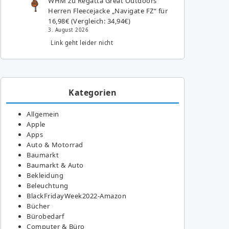
WHM
zu
Regatta Great Outdoors
Herren Fleecejacke „Navigate FZ“ für
16,98€ (Vergleich: 34,94€)
3. August 2026
Link geht leider nicht
Kategorien
Allgemein
Apple
Apps
Auto & Motorrad
Baumarkt
Baumarkt & Auto
Bekleidung
Beleuchtung
BlackFridayWeek2022-Amazon
Bücher
Bürobedarf
Computer & Büro