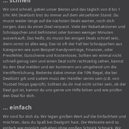
… schnell
Wir sind schnell, geben unser Bestes und das täglich von 8 bis 1
Uhr. Mit DealGott bist du immer auf dem aktuellsten Stand. Du
musst weder lange auf die nächsten Deals warten, noch dich
sorgen, dass du einen Deal verpasst. Viele der Rabattaktionen und
Schnäppchen sind befristetet oder binnen weniger Minuten
ausverkauft. Das heißt, du musst bei einigen Deals schnell sein,
denn sonst ist alles weg. Das ist oft der Fall bei Schnäppchen aus
Kategorien wie zum Beispiel Handyverträge, Finanzen, oder
Preisfehler, Gutscheine und Kostenloses. Sollten wir einmal nicht
schnell genug sein und einen Deal nicht rechtzeitig sehen, kannst
du den Deal melden und wir kümmern uns umgehend um die
Veröffentlichung. Bedenke dabei immer die 10% Regel, die bei
DealGott gilt und zudem muss der Händler seriös sein (z.B. von
Trusted Shops geprüft). Solltest du dir mal nicht sicher sein, ob der
Deal gut ist, kannst du uns gerne um Hilfe bitten und wie prüfen
den Deal für dich.
… einfach
Wir sind für dich da. Wir legen großen Wert auf die Einfachheit und
möchten, dass du Spaß bei Dealgott hast. Die Webseite wird so
einfach wie möglich gehalten ohne großen Schnick Schnack. Wir