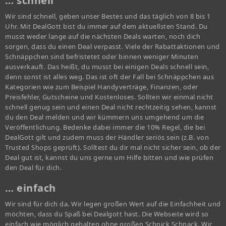
… schnell
Wir sind schnell, geben unser Bestes und das täglich von 8 bis 1
Uhr. Mit DealGott bist du immer auf dem aktuellsten Stand. Du
musst weder lange auf die nächsten Deals warten, noch dich
sorgen, dass du einen Deal verpasst. Viele der Rabattaktionen und
Schnäppchen sind befristetet oder binnen weniger Minuten
ausverkauft. Das heißt, du musst bei einigen Deals schnell sein,
denn sonst ist alles weg. Das ist oft der Fall bei Schnäppchen aus
Kategorien wie zum Beispiel Handyverträge, Finanzen, oder
Preisfehler, Gutscheine und Kostenloses. Sollten wir einmal nicht
schnell genug sein und einen Deal nicht rechtzeitig sehen, kannst
du den Deal melden und wir kümmern uns umgehend um die
Veröffentlichung. Bedenke dabei immer die 10% Regel, die bei
DealGott gilt und zudem muss der Händler seriös sein (z.B. von
Trusted Shops geprüft). Solltest du dir mal nicht sicher sein, ob der
Deal gut ist, kannst du uns gerne um Hilfe bitten und wie prüfen
den Deal für dich.
… einfach
Wir sind für dich da. Wir legen großen Wert auf die Einfachheit und
möchten, dass du Spaß bei Dealgott hast. Die Webseite wird so
einfach wie möglich gehalten ohne großen Schnick Schnack. Wir