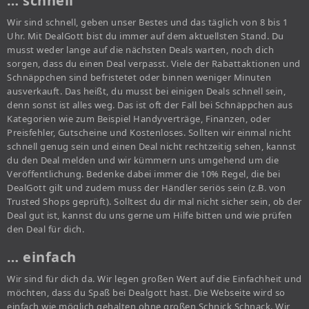
… schnell
Wir sind schnell, geben unser Bestes und das täglich von 8 bis 1
Uhr. Mit DealGott bist du immer auf dem aktuellsten Stand. Du
musst weder lange auf die nächsten Deals warten, noch dich
sorgen, dass du einen Deal verpasst. Viele der Rabattaktionen und
Schnäppchen sind befristetet oder binnen weniger Minuten
ausverkauft. Das heißt, du musst bei einigen Deals schnell sein,
denn sonst ist alles weg. Das ist oft der Fall bei Schnäppchen aus
Kategorien wie zum Beispiel Handyverträge, Finanzen, oder
Preisfehler, Gutscheine und Kostenloses. Sollten wir einmal nicht
schnell genug sein und einen Deal nicht rechtzeitig sehen, kannst
du den Deal melden und wir kümmern uns umgehend um die
Veröffentlichung. Bedenke dabei immer die 10% Regel, die bei
DealGott gilt und zudem muss der Händler seriös sein (z.B. von
Trusted Shops geprüft). Solltest du dir mal nicht sicher sein, ob der
Deal gut ist, kannst du uns gerne um Hilfe bitten und wie prüfen
den Deal für dich.
… einfach
Wir sind für dich da. Wir legen großen Wert auf die Einfachheit und
möchten, dass du Spaß bei Dealgott hast. Die Webseite wird so
einfach wie möglich gehalten ohne großen Schnick Schnack. Wir