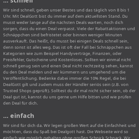
… schnell
Wir sind schnell, geben unser Bestes und das täglich von 8 bis 1
Uhr. Mit DealGott bist du immer auf dem aktuellsten Stand. Du
musst weder lange auf die nächsten Deals warten, noch dich
sorgen, dass du einen Deal verpasst. Viele der Rabattaktionen und
Schnäppchen sind befristetet oder binnen weniger Minuten
ausverkauft. Das heißt, du musst bei einigen Deals schnell sein,
denn sonst ist alles weg. Das ist oft der Fall bei Schnäppchen aus
Kategorien wie zum Beispiel Handyverträge, Finanzen, oder
Preisfehler, Gutscheine und Kostenloses. Sollten wir einmal nicht
schnell genug sein und einen Deal nicht rechtzeitig sehen, kannst
du den Deal melden und wir kümmern uns umgehend um die
Veröffentlichung. Bedenke dabei immer die 10% Regel, die bei
DealGott gilt und zudem muss der Händler seriös sein (z.B. von
Trusted Shops geprüft). Solltest du dir mal nicht sicher sein, ob der
Deal gut ist, kannst du uns gerne um Hilfe bitten und wie prüfen
den Deal für dich.
… einfach
Wir sind für dich da. Wir legen großen Wert auf die Einfachheit und
möchten, dass du Spaß bei Dealgott hast. Die Webseite wird so
einfach wie möglich gehalten ohne großen Schnick Schnack. Wir