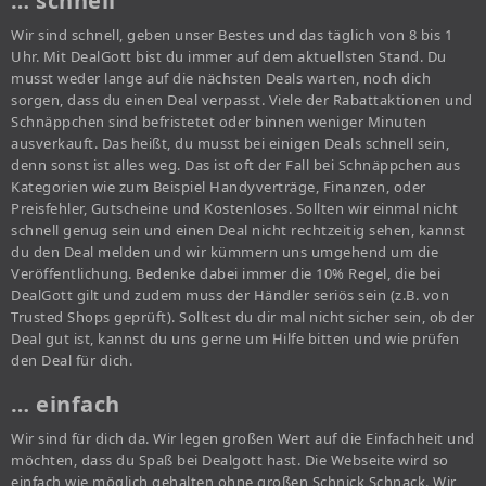
… schnell
Wir sind schnell, geben unser Bestes und das täglich von 8 bis 1
Uhr. Mit DealGott bist du immer auf dem aktuellsten Stand. Du
musst weder lange auf die nächsten Deals warten, noch dich
sorgen, dass du einen Deal verpasst. Viele der Rabattaktionen und
Schnäppchen sind befristetet oder binnen weniger Minuten
ausverkauft. Das heißt, du musst bei einigen Deals schnell sein,
denn sonst ist alles weg. Das ist oft der Fall bei Schnäppchen aus
Kategorien wie zum Beispiel Handyverträge, Finanzen, oder
Preisfehler, Gutscheine und Kostenloses. Sollten wir einmal nicht
schnell genug sein und einen Deal nicht rechtzeitig sehen, kannst
du den Deal melden und wir kümmern uns umgehend um die
Veröffentlichung. Bedenke dabei immer die 10% Regel, die bei
DealGott gilt und zudem muss der Händler seriös sein (z.B. von
Trusted Shops geprüft). Solltest du dir mal nicht sicher sein, ob der
Deal gut ist, kannst du uns gerne um Hilfe bitten und wie prüfen
den Deal für dich.
… einfach
Wir sind für dich da. Wir legen großen Wert auf die Einfachheit und
möchten, dass du Spaß bei Dealgott hast. Die Webseite wird so
einfach wie möglich gehalten ohne großen Schnick Schnack. Wir