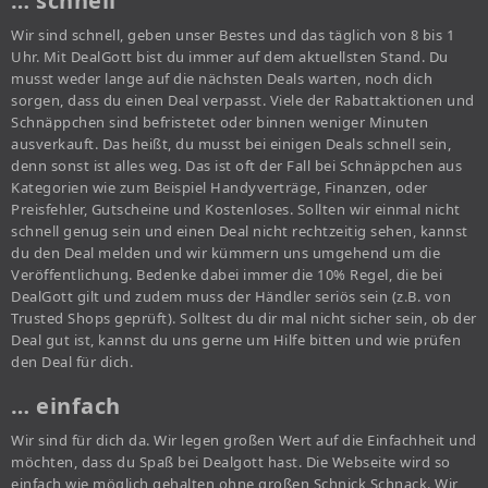
… schnell
Wir sind schnell, geben unser Bestes und das täglich von 8 bis 1
Uhr. Mit DealGott bist du immer auf dem aktuellsten Stand. Du
musst weder lange auf die nächsten Deals warten, noch dich
sorgen, dass du einen Deal verpasst. Viele der Rabattaktionen und
Schnäppchen sind befristetet oder binnen weniger Minuten
ausverkauft. Das heißt, du musst bei einigen Deals schnell sein,
denn sonst ist alles weg. Das ist oft der Fall bei Schnäppchen aus
Kategorien wie zum Beispiel Handyverträge, Finanzen, oder
Preisfehler, Gutscheine und Kostenloses. Sollten wir einmal nicht
schnell genug sein und einen Deal nicht rechtzeitig sehen, kannst
du den Deal melden und wir kümmern uns umgehend um die
Veröffentlichung. Bedenke dabei immer die 10% Regel, die bei
DealGott gilt und zudem muss der Händler seriös sein (z.B. von
Trusted Shops geprüft). Solltest du dir mal nicht sicher sein, ob der
Deal gut ist, kannst du uns gerne um Hilfe bitten und wie prüfen
den Deal für dich.
… einfach
Wir sind für dich da. Wir legen großen Wert auf die Einfachheit und
möchten, dass du Spaß bei Dealgott hast. Die Webseite wird so
einfach wie möglich gehalten ohne großen Schnick Schnack. Wir