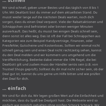
… schnell
Wir sind schnell, geben unser Bestes und das täglich von 8 bis 1
Uhr. Mit DealGott bist du immer auf dem aktuellsten Stand. Du
musst weder lange auf die nächsten Deals warten, noch dich
sorgen, dass du einen Deal verpasst. Viele der Rabattaktionen und
Schnäppchen sind befristetet oder binnen weniger Minuten
ausverkauft. Das heißt, du musst bei einigen Deals schnell sein,
denn sonst ist alles weg. Das ist oft der Fall bei Schnäppchen aus
Kategorien wie zum Beispiel Handyverträge, Finanzen, oder
Preisfehler, Gutscheine und Kostenloses. Sollten wir einmal nicht
schnell genug sein und einen Deal nicht rechtzeitig sehen, kannst
du den Deal melden und wir kümmern uns umgehend um die
Veröffentlichung. Bedenke dabei immer die 10% Regel, die bei
DealGott gilt und zudem muss der Händler seriös sein (z.B. von
Trusted Shops geprüft). Solltest du dir mal nicht sicher sein, ob der
Deal gut ist, kannst du uns gerne um Hilfe bitten und wie prüfen
den Deal für dich.
… einfach
Wir sind für dich da. Wir legen großen Wert auf die Einfachheit und
möchten, dass du Spaß bei Dealgott hast. Die Webseite wird so
einfach wie möglich gehalten ohne großen Schnick Schnack. Wir