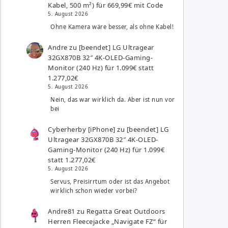
Kabel, 500 m²) für 669,99€ mit Code
5. August 2026
Ohne Kamera wäre besser, als ohne Kabel!
Andre
zu
[beendet] LG Ultragear
32GX870B 32″ 4K-OLED-Gaming-
Monitor (240 Hz) für 1.099€ statt
1.277,02€
5. August 2026
Nein, das war wirklich da. Aber ist nun vor
bei
Cyberherby [iPhone]
zu
[beendet] LG
Ultragear 32GX870B 32″ 4K-OLED-
Gaming-Monitor (240 Hz) für 1.099€
statt 1.277,02€
5. August 2026
Servus, Preisirrtum oder ist das Angebot
wirklich schon wieder vorbei?
Andre81
zu
Regatta Great Outdoors
Herren Fleecejacke „Navigate FZ“ für