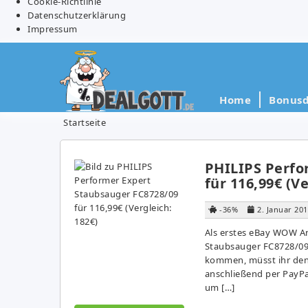
Cookie-Richtlinie
Datenschutzerklärung
Impressum
Home
Bonusd
Startseite
PHILIPS Perfo
für 116,99€ (Ve
-36%
2. Januar 20
Als erstes eBay WOW A
Staubsauger FC8728/09 
kommen, müsst ihr de
anschließend per PayPal
um […]