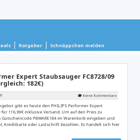
eals
Ratgeber
Schnäppchen melden
rmer Expert Staubsauger FC8728/09
rgleich: 182€)
19
Keine Kommentare
ngebot gibt es heute den PHILIPS Performer Expert
für 116,99€ inklusive Versand. Um auf den Preis zu
n Gutscheincode PBWARE184 im Warenkorb eingeben und
, Kreditkarte oder Lastschrift bezahlen. Es handelt sich hier