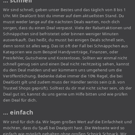
… schnell
Wir sind schnell, geben unser Bestes und das täglich von 8 bis 1
Uhr. Mit DealGott bist du immer auf dem aktuellsten Stand. Du
musst weder lange auf die nächsten Deals warten, noch dich
sorgen, dass du einen Deal verpasst. Viele der Rabattaktionen und
Schnäppchen sind befristetet oder binnen weniger Minuten
ausverkauft. Das heißt, du musst bei einigen Deals schnell sein,
denn sonst ist alles weg. Das ist oft der Fall bei Schnäppchen aus
Kategorien wie zum Beispiel Handyverträge, Finanzen, oder
Preisfehler, Gutscheine und Kostenloses. Sollten wir einmal nicht
schnell genug sein und einen Deal nicht rechtzeitig sehen, kannst
du den Deal melden und wir kümmern uns umgehend um die
Veröffentlichung. Bedenke dabei immer die 10% Regel, die bei
DealGott gilt und zudem muss der Händler seriös sein (z.B. von
Trusted Shops geprüft). Solltest du dir mal nicht sicher sein, ob der
Deal gut ist, kannst du uns gerne um Hilfe bitten und wie prüfen
den Deal für dich.
… einfach
Wir sind für dich da. Wir legen großen Wert auf die Einfachheit und
möchten, dass du Spaß bei Dealgott hast. Die Webseite wird so
einfach wie möglich gehalten ohne großen Schnick Schnack. Wir