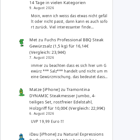
14 Tage in vielen Kategorien
9. August 2026
Moin, wenn ich weiss das etwas nicht gefäl
lt oder nicht passt, dann kann es auch sofo
rt zurück. Viel interessanter finde…
Met
zu
Fuchs Professional BBQ Steak
Gewürzsalz (1,5 kg) für 16,14€
(Vergleich: 23,94€)
7. August 2026
immer zu beachten dass es sich hier um G
ewürz *** Salz*** handelt und nicht um m
eine Gewürzmischung. das bedeutet dass…
Matze [iPhone]
zu
Tramontina
DYNAMIC Steakmesser Jumbo, 4-
teiliges Set, rostfreier Edelstahl,
Holzgriff für 10,00€ (Vergleich: 22,99€)
6. August 2026
UVP 19,99 Euro !!!
iDau [iPhone]
zu
Natural Expressions