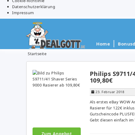
Cookie-Richtlinie
Datenschutzerklärung
Impressum
Home
Bonusd
Startseite
Philips S9711/
109,80€
23. Februar 2018
Als erstes eBay WOW An
Rasierer für 122€ inklu
Gutscheincode PLUSFEB 
Gebt diesen einfach im
Zum Angebot