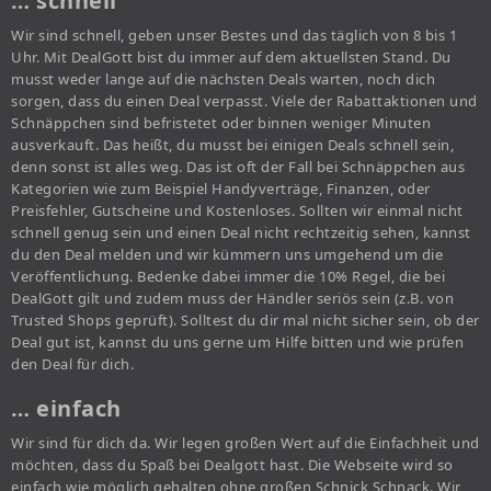
… schnell
Wir sind schnell, geben unser Bestes und das täglich von 8 bis 1
Uhr. Mit DealGott bist du immer auf dem aktuellsten Stand. Du
musst weder lange auf die nächsten Deals warten, noch dich
sorgen, dass du einen Deal verpasst. Viele der Rabattaktionen und
Schnäppchen sind befristetet oder binnen weniger Minuten
ausverkauft. Das heißt, du musst bei einigen Deals schnell sein,
denn sonst ist alles weg. Das ist oft der Fall bei Schnäppchen aus
Kategorien wie zum Beispiel Handyverträge, Finanzen, oder
Preisfehler, Gutscheine und Kostenloses. Sollten wir einmal nicht
schnell genug sein und einen Deal nicht rechtzeitig sehen, kannst
du den Deal melden und wir kümmern uns umgehend um die
Veröffentlichung. Bedenke dabei immer die 10% Regel, die bei
DealGott gilt und zudem muss der Händler seriös sein (z.B. von
Trusted Shops geprüft). Solltest du dir mal nicht sicher sein, ob der
Deal gut ist, kannst du uns gerne um Hilfe bitten und wie prüfen
den Deal für dich.
… einfach
Wir sind für dich da. Wir legen großen Wert auf die Einfachheit und
möchten, dass du Spaß bei Dealgott hast. Die Webseite wird so
einfach wie möglich gehalten ohne großen Schnick Schnack. Wir