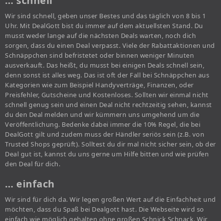
… schnell
Wir sind schnell, geben unser Bestes und das täglich von 8 bis 1
Uhr. Mit DealGott bist du immer auf dem aktuellsten Stand. Du
musst weder lange auf die nächsten Deals warten, noch dich
sorgen, dass du einen Deal verpasst. Viele der Rabattaktionen und
Schnäppchen sind befristetet oder binnen weniger Minuten
ausverkauft. Das heißt, du musst bei einigen Deals schnell sein,
denn sonst ist alles weg. Das ist oft der Fall bei Schnäppchen aus
Kategorien wie zum Beispiel Handyverträge, Finanzen, oder
Preisfehler, Gutscheine und Kostenloses. Sollten wir einmal nicht
schnell genug sein und einen Deal nicht rechtzeitig sehen, kannst
du den Deal melden und wir kümmern uns umgehend um die
Veröffentlichung. Bedenke dabei immer die 10% Regel, die bei
DealGott gilt und zudem muss der Händler seriös sein (z.B. von
Trusted Shops geprüft). Solltest du dir mal nicht sicher sein, ob der
Deal gut ist, kannst du uns gerne um Hilfe bitten und wie prüfen
den Deal für dich.
… einfach
Wir sind für dich da. Wir legen großen Wert auf die Einfachheit und
möchten, dass du Spaß bei Dealgott hast. Die Webseite wird so
einfach wie möglich gehalten ohne großen Schnick Schnack. Wir