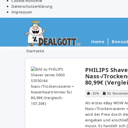
Cookie-Richtlinie
Datenschutzerklärung
Impressum
Home
Bonusd
Startseite
PHILIPS Shaver
Nass-/Trocken
80,99€ (Verglei
-25%
30. Novembe
Als erstes eBay WOW An
Nass-/Trockenrasierer 
wird der Preis durch 
eingeben und anschließ
müsst. Es handelt sich 