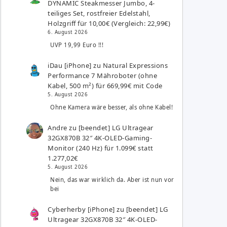
DYNAMIC Steakmesser Jumbo, 4-
teiliges Set, rostfreier Edelstahl,
Holzgriff für 10,00€ (Vergleich: 22,99€)
6. August 2026
UVP 19,99 Euro !!!
iDau [iPhone]
zu
Natural Expressions
Performance 7 Mähroboter (ohne
Kabel, 500 m²) für 669,99€ mit Code
5. August 2026
Ohne Kamera wäre besser, als ohne Kabel!
Andre
zu
[beendet] LG Ultragear
32GX870B 32″ 4K-OLED-Gaming-
Monitor (240 Hz) für 1.099€ statt
1.277,02€
5. August 2026
Nein, das war wirklich da. Aber ist nun vor
bei
Cyberherby [iPhone]
zu
[beendet] LG
Ultragear 32GX870B 32″ 4K-OLED-