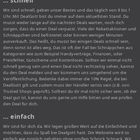
… schnell
Wir sind schnell, geben unser Bestes und das täglich von 8 bis 1
Uhr. Mit DealGott bist du immer auf dem aktuellsten Stand. Du
musst weder lange auf die nächsten Deals warten, noch dich
sorgen, dass du einen Deal verpasst. Viele der Rabattaktionen und
Schnäppchen sind befristetet oder binnen weniger Minuten
ausverkauft. Das heißt, du musst bei einigen Deals schnell sein,
denn sonst ist alles weg. Das ist oft der Fall bei Schnäppchen aus
Kategorien wie zum Beispiel Handyverträge, Finanzen, oder
Preisfehler, Gutscheine und Kostenloses. Sollten wir einmal nicht
schnell genug sein und einen Deal nicht rechtzeitig sehen, kannst
du den Deal melden und wir kümmern uns umgehend um die
Veröffentlichung. Bedenke dabei immer die 10% Regel, die bei
DealGott gilt und zudem muss der Händler seriös sein (z.B. von
Trusted Shops geprüft). Solltest du dir mal nicht sicher sein, ob der
Deal gut ist, kannst du uns gerne um Hilfe bitten und wie prüfen
den Deal für dich.
… einfach
Wir sind für dich da. Wir legen großen Wert auf die Einfachheit und
möchten, dass du Spaß bei Dealgott hast. Die Webseite wird so
einfach wie möglich gehalten ohne großen Schnick Schnack. Wir