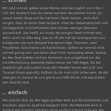
… schnell
Wir sind schnell, geben unser Bestes und das täglich von 8 bis 1
Uhr. Mit DealGott bist du immer auf dem aktuellsten Stand. Du
musst weder lange auf die nächsten Deals warten, noch dich
sorgen, dass du einen Deal verpasst. Viele der Rabattaktionen und
Schnäppchen sind befristetet oder binnen weniger Minuten
ausverkauft. Das heißt, du musst bei einigen Deals schnell sein,
denn sonst ist alles weg. Das ist oft der Fall bei Schnäppchen aus
Kategorien wie zum Beispiel Handyverträge, Finanzen, oder
Preisfehler, Gutscheine und Kostenloses. Sollten wir einmal nicht
schnell genug sein und einen Deal nicht rechtzeitig sehen, kannst
du den Deal melden und wir kümmern uns umgehend um die
Veröffentlichung. Bedenke dabei immer die 10% Regel, die bei
DealGott gilt und zudem muss der Händler seriös sein (z.B. von
Trusted Shops geprüft). Solltest du dir mal nicht sicher sein, ob der
Deal gut ist, kannst du uns gerne um Hilfe bitten und wie prüfen
den Deal für dich.
… einfach
Wir sind für dich da. Wir legen großen Wert auf die Einfachheit und
möchten, dass du Spaß bei Dealgott hast. Die Webseite wird so
einfach wie möglich gehalten ohne großen Schnick Schnack. Wir