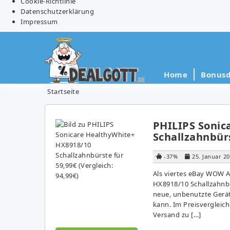
Cookie-Richtlinie
Datenschutzerklärung
Impressum
Home
Bonusd
Startseite
PHILIPS Sonic
Schallzahnbürs
-37%
25. Januar 2
Als viertes eBay WOW A
HX8918/10 Schallzahnbür
neue, unbenutzte Gerät
kann. Im Preisvergleich
Versand zu […]