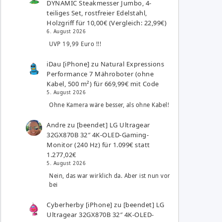
DYNAMIC Steakmesser Jumbo, 4-
teiliges Set, rostfreier Edelstahl,
Holzgriff für 10,00€ (Vergleich: 22,99€)
6. August 2026
UVP 19,99 Euro !!!
iDau [iPhone]
zu
Natural Expressions
Performance 7 Mähroboter (ohne
Kabel, 500 m²) für 669,99€ mit Code
5. August 2026
Ohne Kamera wäre besser, als ohne Kabel!
Andre
zu
[beendet] LG Ultragear
32GX870B 32″ 4K-OLED-Gaming-
Monitor (240 Hz) für 1.099€ statt
1.277,02€
5. August 2026
Nein, das war wirklich da. Aber ist nun vor
bei
Cyberherby [iPhone]
zu
[beendet] LG
Ultragear 32GX870B 32″ 4K-OLED-