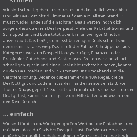
… schnell
Wir sind schnell, geben unser Bestes und das täglich von 8 bis 1
Uhr. Mit DealGott bist du immer auf dem aktuellsten Stand. Du
musst weder lange auf die nächsten Deals warten, noch dich
sorgen, dass du einen Deal verpasst. Viele der Rabattaktionen und
Schnäppchen sind befristetet oder binnen weniger Minuten
ausverkauft. Das heißt, du musst bei einigen Deals schnell sein,
denn sonst ist alles weg. Das ist oft der Fall bei Schnäppchen aus
Kategorien wie zum Beispiel Handyverträge, Finanzen, oder
Preisfehler, Gutscheine und Kostenloses. Sollten wir einmal nicht
schnell genug sein und einen Deal nicht rechtzeitig sehen, kannst
du den Deal melden und wir kümmern uns umgehend um die
Veröffentlichung. Bedenke dabei immer die 10% Regel, die bei
DealGott gilt und zudem muss der Händler seriös sein (z.B. von
Trusted Shops geprüft). Solltest du dir mal nicht sicher sein, ob der
Deal gut ist, kannst du uns gerne um Hilfe bitten und wie prüfen
den Deal für dich.
… einfach
Wir sind für dich da. Wir legen großen Wert auf die Einfachheit und
möchten, dass du Spaß bei Dealgott hast. Die Webseite wird so
einfach wie möglich gehalten ohne großen Schnick Schnack. Wir