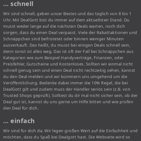
… schnell
Wir sind schnell, geben unser Bestes und das täglich von 8 bis 1
Uhr. Mit DealGott bist du immer auf dem aktuellsten Stand. Du
musst weder lange auf die nächsten Deals warten, noch dich
sorgen, dass du einen Deal verpasst. Viele der Rabattaktionen und
Schnäppchen sind befristetet oder binnen weniger Minuten
ausverkauft. Das heißt, du musst bei einigen Deals schnell sein,
denn sonst ist alles weg. Das ist oft der Fall bei Schnäppchen aus
Kategorien wie zum Beispiel Handyverträge, Finanzen, oder
Preisfehler, Gutscheine und Kostenloses. Sollten wir einmal nicht
schnell genug sein und einen Deal nicht rechtzeitig sehen, kannst
du den Deal melden und wir kümmern uns umgehend um die
Veröffentlichung. Bedenke dabei immer die 10% Regel, die bei
DealGott gilt und zudem muss der Händler seriös sein (z.B. von
Trusted Shops geprüft). Solltest du dir mal nicht sicher sein, ob der
Deal gut ist, kannst du uns gerne um Hilfe bitten und wie prüfen
den Deal für dich.
… einfach
Wir sind für dich da. Wir legen großen Wert auf die Einfachheit und
möchten, dass du Spaß bei Dealgott hast. Die Webseite wird so