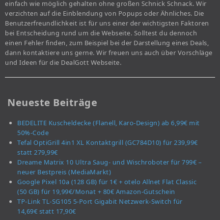
einfach wie möglich gehalten ohne großen Schnick Schnack. Wir
verzichten auf die Einblendung von Popups oder Ähnliches. Die
Benutzerfreundlichkeit ist für uns einer der wichtigsten Faktoren
bei Entscheidung rund um die Webseite. Solltest du dennoch
einen Fehler finden, zum Beispiel bei der Darstellung eines Deals,
dann kontaktiere uns gerne. Wir freuen uns auch über Vorschläge
und Ideen für die DealGott Webseite.
Neueste Beiträge
BEDELITE Kuscheldecke (Flanell, Karo-Design) ab 6,99€ mit
50%-Code
Tefal OptiGrill 4in1 XL Kontaktgrill (GC784D10) für 239,99€
statt 279,99€
Dreame Matrix 10 Ultra Saug- und Wischroboter für 799€ –
neuer Bestpreis (MediaMarkt)
Google Pixel 10a (128 GB) für 1€ + otelo Allnet Flat Classic
(50 GB) für 19,99€/Monat + 80€ Amazon-Gutschein
TP-Link TL-SG105 5-Port Gigabit Netzwerk-Switch für
14,69€ statt 17,90€