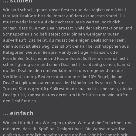
… schnell
Wir sind schnell, geben unser Bestes und das täglich von 8 bis 1
Uhr. Mit DealGott bist du immer auf dem aktuellsten Stand. Du
musst weder lange auf die nächsten Deals warten, noch dich
sorgen, dass du einen Deal verpasst. Viele der Rabattaktionen und
Schnäppchen sind befristetet oder binnen weniger Minuten
ausverkauft. Das heißt, du musst bei einigen Deals schnell sein,
denn sonst ist alles weg. Das ist oft der Fall bei Schnäppchen aus
Kategorien wie zum Beispiel Handyverträge, Finanzen, oder
Preisfehler, Gutscheine und Kostenloses. Sollten wir einmal nicht
schnell genug sein und einen Deal nicht rechtzeitig sehen, kannst
du den Deal melden und wir kümmern uns umgehend um die
Veröffentlichung. Bedenke dabei immer die 10% Regel, die bei
DealGott gilt und zudem muss der Händler seriös sein (z.B. von
Trusted Shops geprüft). Solltest du dir mal nicht sicher sein, ob der
Deal gut ist, kannst du uns gerne um Hilfe bitten und wie prüfen
den Deal für dich.
… einfach
Wir sind für dich da. Wir legen großen Wert auf die Einfachheit und
möchten, dass du Spaß bei Dealgott hast. Die Webseite wird so
einfach wie möglich gehalten ohne großen Schnick Schnack. Wir