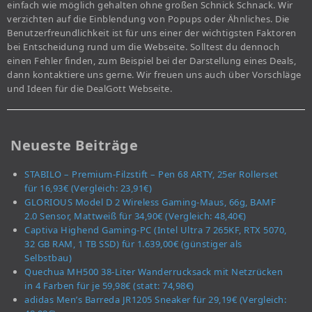
einfach wie möglich gehalten ohne großen Schnick Schnack. Wir
verzichten auf die Einblendung von Popups oder Ähnliches. Die
Benutzerfreundlichkeit ist für uns einer der wichtigsten Faktoren
bei Entscheidung rund um die Webseite. Solltest du dennoch
einen Fehler finden, zum Beispiel bei der Darstellung eines Deals,
dann kontaktiere uns gerne. Wir freuen uns auch über Vorschläge
und Ideen für die DealGott Webseite.
Neueste Beiträge
STABILO – Premium-Filzstift – Pen 68 ARTY, 25er Rollerset
für 16,93€ (Vergleich: 23,91€)
GLORIOUS Model D 2 Wireless Gaming-Maus, 66g, BAMF
2.0 Sensor, Mattweiß für 34,90€ (Vergleich: 48,40€)
Captiva Highend Gaming-PC (Intel Ultra 7 265KF, RTX 5070,
32 GB RAM, 1 TB SSD) für 1.639,00€ (günstiger als
Selbstbau)
Quechua MH500 38-Liter Wanderrucksack mit Netzrücken
in 4 Farben für je 59,98€ (statt: 74,98€)
adidas Men’s Barreda JR1205 Sneaker für 29,19€ (Vergleich: