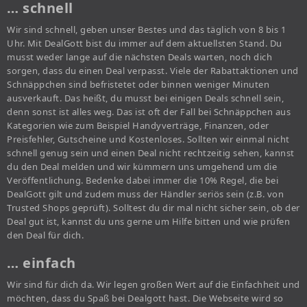
… schnell
Wir sind schnell, geben unser Bestes und das täglich von 8 bis 1
Uhr. Mit DealGott bist du immer auf dem aktuellsten Stand. Du
musst weder lange auf die nächsten Deals warten, noch dich
sorgen, dass du einen Deal verpasst. Viele der Rabattaktionen und
Schnäppchen sind befristetet oder binnen weniger Minuten
ausverkauft. Das heißt, du musst bei einigen Deals schnell sein,
denn sonst ist alles weg. Das ist oft der Fall bei Schnäppchen aus
Kategorien wie zum Beispiel Handyverträge, Finanzen, oder
Preisfehler, Gutscheine und Kostenloses. Sollten wir einmal nicht
schnell genug sein und einen Deal nicht rechtzeitig sehen, kannst
du den Deal melden und wir kümmern uns umgehend um die
Veröffentlichung. Bedenke dabei immer die 10% Regel, die bei
DealGott gilt und zudem muss der Händler seriös sein (z.B. von
Trusted Shops geprüft). Solltest du dir mal nicht sicher sein, ob der
Deal gut ist, kannst du uns gerne um Hilfe bitten und wie prüfen
den Deal für dich.
… einfach
Wir sind für dich da. Wir legen großen Wert auf die Einfachheit und
möchten, dass du Spaß bei Dealgott hast. Die Webseite wird so