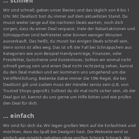
… schnell
Wir sind schnell, geben unser Bestes und das täglich von 8 bis 1
Uhr. Mit DealGott bist du immer auf dem aktuellsten Stand. Du
musst weder lange auf die nächsten Deals warten, noch dich
sorgen, dass du einen Deal verpasst. Viele der Rabattaktionen und
Schnäppchen sind befristetet oder binnen weniger Minuten
ausverkauft. Das heißt, du musst bei einigen Deals schnell sein,
denn sonst ist alles weg. Das ist oft der Fall bei Schnäppchen aus
Kategorien wie zum Beispiel Handyverträge, Finanzen, oder
Preisfehler, Gutscheine und Kostenloses. Sollten wir einmal nicht
schnell genug sein und einen Deal nicht rechtzeitig sehen, kannst
du den Deal melden und wir kümmern uns umgehend um die
Veröffentlichung. Bedenke dabei immer die 10% Regel, die bei
DealGott gilt und zudem muss der Händler seriös sein (z.B. von
Trusted Shops geprüft). Solltest du dir mal nicht sicher sein, ob der
Deal gut ist, kannst du uns gerne um Hilfe bitten und wie prüfen
den Deal für dich.
… einfach
Wir sind für dich da. Wir legen großen Wert auf die Einfachheit und
möchten, dass du Spaß bei Dealgott hast. Die Webseite wird so
einfach wie möglich gehalten ohne großen Schnick Schnack. Wir