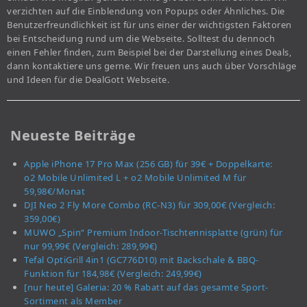
verzichten auf die Einblendung von Popups oder Ähnliches. Die
Benutzerfreundlichkeit ist für uns einer der wichtigsten Faktoren
bei Entscheidung rund um die Webseite. Solltest du dennoch
einen Fehler finden, zum Beispiel bei der Darstellung eines Deals,
dann kontaktiere uns gerne. Wir freuen uns auch über Vorschläge
und Ideen für die DealGott Webseite.
Neueste Beiträge
Apple iPhone 17 Pro Max (256 GB) für 39€ + Doppelkarte:
o2 Mobile Unlimited L + o2 Mobile Unlimited M für
59,98€/Monat
DJI Neo 2 Fly More Combo (RC-N3) für 309,00€ (Vergleich:
359,00€)
MUWO „Spin“ Premium Indoor-Tischtennisplatte (grün) für
nur 99,99€ (Vergleich: 289,99€)
Tefal OptiGrill 4in1 (GC776D10) mit Backschale & BBQ-
Funktion für 184,98€ (Vergleich: 249,99€)
[nur heute] Galeria: 20 % Rabatt auf das gesamte Sport-
Sortiment als Member