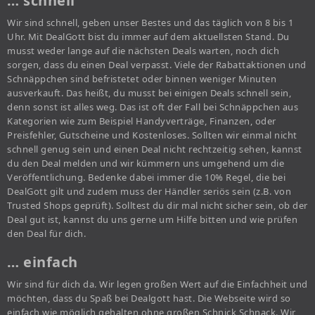
… schnell
Wir sind schnell, geben unser Bestes und das täglich von 8 bis 1
Uhr. Mit DealGott bist du immer auf dem aktuellsten Stand. Du
musst weder lange auf die nächsten Deals warten, noch dich
sorgen, dass du einen Deal verpasst. Viele der Rabattaktionen und
Schnäppchen sind befristetet oder binnen weniger Minuten
ausverkauft. Das heißt, du musst bei einigen Deals schnell sein,
denn sonst ist alles weg. Das ist oft der Fall bei Schnäppchen aus
Kategorien wie zum Beispiel Handyverträge, Finanzen, oder
Preisfehler, Gutscheine und Kostenloses. Sollten wir einmal nicht
schnell genug sein und einen Deal nicht rechtzeitig sehen, kannst
du den Deal melden und wir kümmern uns umgehend um die
Veröffentlichung. Bedenke dabei immer die 10% Regel, die bei
DealGott gilt und zudem muss der Händler seriös sein (z.B. von
Trusted Shops geprüft). Solltest du dir mal nicht sicher sein, ob der
Deal gut ist, kannst du uns gerne um Hilfe bitten und wie prüfen
den Deal für dich.
… einfach
Wir sind für dich da. Wir legen großen Wert auf die Einfachheit und
möchten, dass du Spaß bei Dealgott hast. Die Webseite wird so
einfach wie möglich gehalten ohne großen Schnick Schnack. Wir