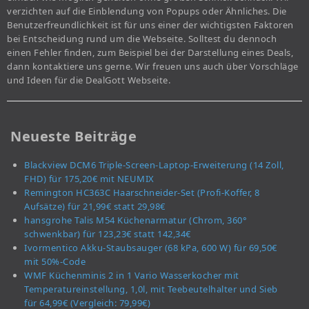
verzichten auf die Einblendung von Popups oder Ähnliches. Die
Benutzerfreundlichkeit ist für uns einer der wichtigsten Faktoren
bei Entscheidung rund um die Webseite. Solltest du dennoch
einen Fehler finden, zum Beispiel bei der Darstellung eines Deals,
dann kontaktiere uns gerne. Wir freuen uns auch über Vorschläge
und Ideen für die DealGott Webseite.
Neueste Beiträge
Blackview DCM6 Triple-Screen-Laptop-Erweiterung (14 Zoll,
FHD) für 175,20€ mit NEUMIX
Remington HC363C Haarschneider-Set (Profi-Koffer, 8
Aufsätze) für 21,99€ statt 29,98€
hansgrohe Talis M54 Küchenarmatur (Chrom, 360°
schwenkbar) für 123,23€ statt 142,34€
Ivormentico Akku-Staubsauger (68 kPa, 600 W) für 69,50€
mit 50%-Code
WMF Küchenminis 2 in 1 Vario Wasserkocher mit
Temperatureinstellung, 1,0l, mit Teebeutelhalter und Sieb
für 64,99€ (Vergleich: 79,99€)