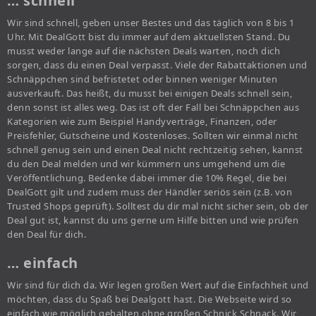
… schnell
Wir sind schnell, geben unser Bestes und das täglich von 8 bis 1
Uhr. Mit DealGott bist du immer auf dem aktuellsten Stand. Du
musst weder lange auf die nächsten Deals warten, noch dich
sorgen, dass du einen Deal verpasst. Viele der Rabattaktionen und
Schnäppchen sind befristetet oder binnen weniger Minuten
ausverkauft. Das heißt, du musst bei einigen Deals schnell sein,
denn sonst ist alles weg. Das ist oft der Fall bei Schnäppchen aus
Kategorien wie zum Beispiel Handyverträge, Finanzen, oder
Preisfehler, Gutscheine und Kostenloses. Sollten wir einmal nicht
schnell genug sein und einen Deal nicht rechtzeitig sehen, kannst
du den Deal melden und wir kümmern uns umgehend um die
Veröffentlichung. Bedenke dabei immer die 10% Regel, die bei
DealGott gilt und zudem muss der Händler seriös sein (z.B. von
Trusted Shops geprüft). Solltest du dir mal nicht sicher sein, ob der
Deal gut ist, kannst du uns gerne um Hilfe bitten und wie prüfen
den Deal für dich.
… einfach
Wir sind für dich da. Wir legen großen Wert auf die Einfachheit und
möchten, dass du Spaß bei Dealgott hast. Die Webseite wird so
einfach wie möglich gehalten ohne großen Schnick Schnack. Wir