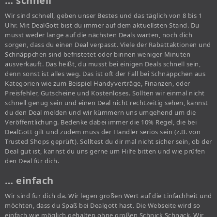
… schnell
Wir sind schnell, geben unser Bestes und das täglich von 8 bis 1
Uhr. Mit DealGott bist du immer auf dem aktuellsten Stand. Du
musst weder lange auf die nächsten Deals warten, noch dich
sorgen, dass du einen Deal verpasst. Viele der Rabattaktionen und
Schnäppchen sind befristetet oder binnen weniger Minuten
ausverkauft. Das heißt, du musst bei einigen Deals schnell sein,
denn sonst ist alles weg. Das ist oft der Fall bei Schnäppchen aus
Kategorien wie zum Beispiel Handyverträge, Finanzen, oder
Preisfehler, Gutscheine und Kostenloses. Sollten wir einmal nicht
schnell genug sein und einen Deal nicht rechtzeitig sehen, kannst
du den Deal melden und wir kümmern uns umgehend um die
Veröffentlichung. Bedenke dabei immer die 10% Regel, die bei
DealGott gilt und zudem muss der Händler seriös sein (z.B. von
Trusted Shops geprüft). Solltest du dir mal nicht sicher sein, ob der
Deal gut ist, kannst du uns gerne um Hilfe bitten und wie prüfen
den Deal für dich.
… einfach
Wir sind für dich da. Wir legen großen Wert auf die Einfachheit und
möchten, dass du Spaß bei Dealgott hast. Die Webseite wird so
einfach wie möglich gehalten ohne großen Schnick Schnack. Wir