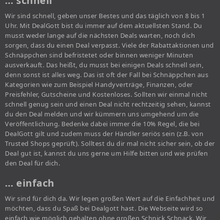
… schnell
Wir sind schnell, geben unser Bestes und das täglich von 8 bis 1
Uhr. Mit DealGott bist du immer auf dem aktuellsten Stand. Du
musst weder lange auf die nächsten Deals warten, noch dich
sorgen, dass du einen Deal verpasst. Viele der Rabattaktionen und
Schnäppchen sind befristetet oder binnen weniger Minuten
ausverkauft. Das heißt, du musst bei einigen Deals schnell sein,
denn sonst ist alles weg. Das ist oft der Fall bei Schnäppchen aus
Kategorien wie zum Beispiel Handyverträge, Finanzen, oder
Preisfehler, Gutscheine und Kostenloses. Sollten wir einmal nicht
schnell genug sein und einen Deal nicht rechtzeitig sehen, kannst
du den Deal melden und wir kümmern uns umgehend um die
Veröffentlichung. Bedenke dabei immer die 10% Regel, die bei
DealGott gilt und zudem muss der Händler seriös sein (z.B. von
Trusted Shops geprüft). Solltest du dir mal nicht sicher sein, ob der
Deal gut ist, kannst du uns gerne um Hilfe bitten und wie prüfen
den Deal für dich.
… einfach
Wir sind für dich da. Wir legen großen Wert auf die Einfachheit und
möchten, dass du Spaß bei Dealgott hast. Die Webseite wird so
einfach wie möglich gehalten ohne großen Schnick Schnack. Wir