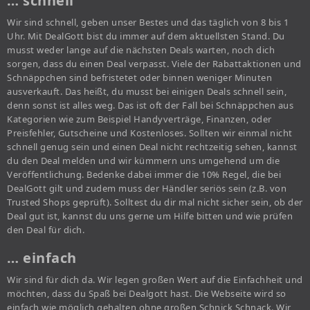
… schnell
Wir sind schnell, geben unser Bestes und das täglich von 8 bis 1
Uhr. Mit DealGott bist du immer auf dem aktuellsten Stand. Du
musst weder lange auf die nächsten Deals warten, noch dich
sorgen, dass du einen Deal verpasst. Viele der Rabattaktionen und
Schnäppchen sind befristetet oder binnen weniger Minuten
ausverkauft. Das heißt, du musst bei einigen Deals schnell sein,
denn sonst ist alles weg. Das ist oft der Fall bei Schnäppchen aus
Kategorien wie zum Beispiel Handyverträge, Finanzen, oder
Preisfehler, Gutscheine und Kostenloses. Sollten wir einmal nicht
schnell genug sein und einen Deal nicht rechtzeitig sehen, kannst
du den Deal melden und wir kümmern uns umgehend um die
Veröffentlichung. Bedenke dabei immer die 10% Regel, die bei
DealGott gilt und zudem muss der Händler seriös sein (z.B. von
Trusted Shops geprüft). Solltest du dir mal nicht sicher sein, ob der
Deal gut ist, kannst du uns gerne um Hilfe bitten und wie prüfen
den Deal für dich.
… einfach
Wir sind für dich da. Wir legen großen Wert auf die Einfachheit und
möchten, dass du Spaß bei Dealgott hast. Die Webseite wird so
einfach wie möglich gehalten ohne großen Schnick Schnack. Wir