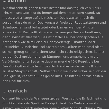
… schnell
Wir sind schnell, geben unser Bestes und das täglich von 8 bis 1
Uhr. Mit DealGott bist du immer auf dem aktuellsten Stand. Du
musst weder lange auf die nächsten Deals warten, noch dich
sorgen, dass du einen Deal verpasst. Viele der Rabattaktionen und
Schnäppchen sind befristetet oder binnen weniger Minuten
ausverkauft. Das heißt, du musst bei einigen Deals schnell sein,
denn sonst ist alles weg. Das ist oft der Fall bei Schnäppchen aus
Kategorien wie zum Beispiel Handyverträge, Finanzen, oder
Preisfehler, Gutscheine und Kostenloses. Sollten wir einmal nicht
schnell genug sein und einen Deal nicht rechtzeitig sehen, kannst
du den Deal melden und wir kümmern uns umgehend um die
Veröffentlichung. Bedenke dabei immer die 10% Regel, die bei
DealGott gilt und zudem muss der Händler seriös sein (z.B. von
Trusted Shops geprüft). Solltest du dir mal nicht sicher sein, ob der
Deal gut ist, kannst du uns gerne um Hilfe bitten und wie prüfen
den Deal für dich.
… einfach
Wir sind für dich da. Wir legen großen Wert auf die Einfachheit und
möchten, dass du Spaß bei Dealgott hast. Die Webseite wird so
einfach wie möglich gehalten ohne großen Schnick Schnack. Wir