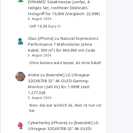
DYNAMIC Steakmesser Jumbo, 4-
teiliges Set, rostfreier Edelstahl,
Holzgriff für 10,00€ (Vergleich: 22,99€)
6. August 2026
UVP 19,99 Euro !!!
iDau [iPhone]
zu
Natural Expressions
Performance 7 Mähroboter (ohne
Kabel, 500 m²) für 669,99€ mit Code
5. August 2026
Ohne Kamera wäre besser, als ohne Kabel!
Andre
zu
[beendet] LG Ultragear
32GX870B 32″ 4K-OLED-Gaming-
Monitor (240 Hz) für 1.099€ statt
1.277,02€
5. August 2026
Nein, das war wirklich da. Aber ist nun vor
bei
Cyberherby [iPhone]
zu
[beendet] LG
Ultragear 32GX870B 32″ 4K-OLED-