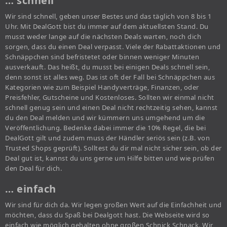
… schnell
Wir sind schnell, geben unser Bestes und das täglich von 8 bis 1
Uhr. Mit DealGott bist du immer auf dem aktuellsten Stand. Du
musst weder lange auf die nächsten Deals warten, noch dich
sorgen, dass du einen Deal verpasst. Viele der Rabattaktionen und
Schnäppchen sind befristetet oder binnen weniger Minuten
ausverkauft. Das heißt, du musst bei einigen Deals schnell sein,
denn sonst ist alles weg. Das ist oft der Fall bei Schnäppchen aus
Kategorien wie zum Beispiel Handyverträge, Finanzen, oder
Preisfehler, Gutscheine und Kostenloses. Sollten wir einmal nicht
schnell genug sein und einen Deal nicht rechtzeitig sehen, kannst
du den Deal melden und wir kümmern uns umgehend um die
Veröffentlichung. Bedenke dabei immer die 10% Regel, die bei
DealGott gilt und zudem muss der Händler seriös sein (z.B. von
Trusted Shops geprüft). Solltest du dir mal nicht sicher sein, ob der
Deal gut ist, kannst du uns gerne um Hilfe bitten und wie prüfen
den Deal für dich.
… einfach
Wir sind für dich da. Wir legen großen Wert auf die Einfachheit und
möchten, dass du Spaß bei Dealgott hast. Die Webseite wird so
einfach wie möglich gehalten ohne großen Schnick Schnack. Wir