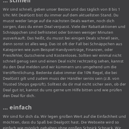
… schnell
Wir sind schnell, geben unser Bestes und das täglich von 8 bis 1
Uhr. Mit DealGott bist du immer auf dem aktuellsten Stand. Du
musst weder lange auf die nächsten Deals warten, noch dich
sorgen, dass du einen Deal verpasst. Viele der Rabattaktionen und
Schnäppchen sind befristetet oder binnen weniger Minuten
ausverkauft. Das heißt, du musst bei einigen Deals schnell sein,
denn sonst ist alles weg. Das ist oft der Fall bei Schnäppchen aus
Kategorien wie zum Beispiel Handyverträge, Finanzen, oder
Preisfehler, Gutscheine und Kostenloses. Sollten wir einmal nicht
schnell genug sein und einen Deal nicht rechtzeitig sehen, kannst
du den Deal melden und wir kümmern uns umgehend um die
Veröffentlichung. Bedenke dabei immer die 10% Regel, die bei
DealGott gilt und zudem muss der Händler seriös sein (z.B. von
Trusted Shops geprüft). Solltest du dir mal nicht sicher sein, ob der
Deal gut ist, kannst du uns gerne um Hilfe bitten und wie prüfen
den Deal für dich.
… einfach
Wir sind für dich da. Wir legen großen Wert auf die Einfachheit und
möchten, dass du Spaß bei Dealgott hast. Die Webseite wird so
einfach wie möglich gehalten ohne großen Schnick Schnack. Wir