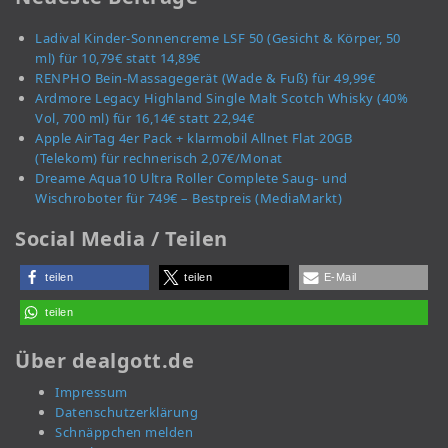
Ladival Kinder-Sonnencreme LSF 50 (Gesicht & Körper, 50
ml) für 10,79€ statt 14,89€
RENPHO Bein-Massagegerät (Wade & Fuß) für 49,99€
Ardmore Legacy Highland Single Malt Scotch Whisky (40%
Vol, 700 ml) für 16,14€ statt 22,94€
Apple AirTag 4er Pack + klarmobil Allnet Flat 20GB
(Telekom) für rechnerisch 2,07€/Monat
Dreame Aqua10 Ultra Roller Complete Saug- und
Wischroboter für 749€ – Bestpreis (MediaMarkt)
Social Media / Teilen
teilen
teilen
E-Mail
teilen
Über dealgott.de
Impressum
Datenschutzerklärung
Schnäppchen melden