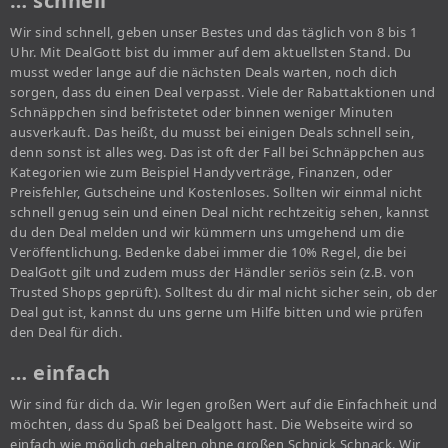
… schnell
Wir sind schnell, geben unser Bestes und das täglich von 8 bis 1
Uhr. Mit DealGott bist du immer auf dem aktuellsten Stand. Du
musst weder lange auf die nächsten Deals warten, noch dich
sorgen, dass du einen Deal verpasst. Viele der Rabattaktionen und
Schnäppchen sind befristetet oder binnen weniger Minuten
ausverkauft. Das heißt, du musst bei einigen Deals schnell sein,
denn sonst ist alles weg. Das ist oft der Fall bei Schnäppchen aus
Kategorien wie zum Beispiel Handyverträge, Finanzen, oder
Preisfehler, Gutscheine und Kostenloses. Sollten wir einmal nicht
schnell genug sein und einen Deal nicht rechtzeitig sehen, kannst
du den Deal melden und wir kümmern uns umgehend um die
Veröffentlichung. Bedenke dabei immer die 10% Regel, die bei
DealGott gilt und zudem muss der Händler seriös sein (z.B. von
Trusted Shops geprüft). Solltest du dir mal nicht sicher sein, ob der
Deal gut ist, kannst du uns gerne um Hilfe bitten und wie prüfen
den Deal für dich.
… einfach
Wir sind für dich da. Wir legen großen Wert auf die Einfachheit und
möchten, dass du Spaß bei Dealgott hast. Die Webseite wird so
einfach wie möglich gehalten ohne großen Schnick Schnack. Wir