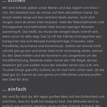
… schnell
Wir sind schnell, geben unser Bestes und das täglich von 8 bis 1
Uhr. Mit DealGott bist du immer auf dem aktuellsten Stand. Du
musst weder lange auf die nächsten Deals warten, noch dich
sorgen, dass du einen Deal verpasst. Viele der Rabattaktionen und
Schnäppchen sind befristetet oder binnen weniger Minuten
ausverkauft. Das heißt, du musst bei einigen Deals schnell sein,
denn sonst ist alles weg. Das ist oft der Fall bei Schnäppchen aus
Kategorien wie zum Beispiel Handyverträge, Finanzen, oder
Preisfehler, Gutscheine und Kostenloses. Sollten wir einmal nicht
schnell genug sein und einen Deal nicht rechtzeitig sehen, kannst
du den Deal melden und wir kümmern uns umgehend um die
Veröffentlichung. Bedenke dabei immer die 10% Regel, die bei
DealGott gilt und zudem muss der Händler seriös sein (z.B. von
Trusted Shops geprüft). Solltest du dir mal nicht sicher sein, ob der
Deal gut ist, kannst du uns gerne um Hilfe bitten und wie prüfen
den Deal für dich.
… einfach
Wir sind für dich da. Wir legen großen Wert auf die Einfachheit und
möchten, dass du Spaß bei Dealgott hast. Die Webseite wird so
einfach wie möglich gehalten ohne großen Schnick Schnack. Wir