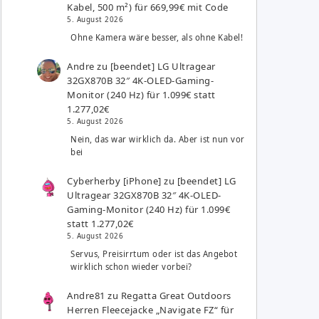
Kabel, 500 m²) für 669,99€ mit Code
5. August 2026
Ohne Kamera wäre besser, als ohne Kabel!
Andre
zu
[beendet] LG Ultragear
32GX870B 32″ 4K-OLED-Gaming-
Monitor (240 Hz) für 1.099€ statt
1.277,02€
5. August 2026
Nein, das war wirklich da. Aber ist nun vor
bei
Cyberherby [iPhone]
zu
[beendet] LG
Ultragear 32GX870B 32″ 4K-OLED-
Gaming-Monitor (240 Hz) für 1.099€
statt 1.277,02€
5. August 2026
Servus, Preisirrtum oder ist das Angebot
wirklich schon wieder vorbei?
Andre81
zu
Regatta Great Outdoors
Herren Fleecejacke „Navigate FZ“ für