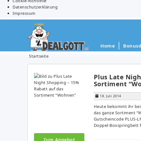
Cookie-Richtlinie
Datenschutzerklärung
Impressum
Home
Bonusd
Startseite
Plus Late Nig
Sortiment “W
18. Juli 2014
Heute bekommt ihr bei
das ganze Sortiment “W
Gutscheincode PLUS-LN
Doppel-Boxspringbett f
Zum Angebot