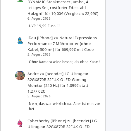
DYNAMIC Steakmesser Jumbo, 4-
teiliges Set, rostfreier Edelstahl,
Holzgriff für 10,00€ (Vergleich: 22,99€)
6. August 2026
UVP 19,99 Euro !!!
iDau [iPhone]
zu
Natural Expressions
Performance 7 Mähroboter (ohne
Kabel, 500 m²) für 669,99€ mit Code
5. August 2026
Ohne Kamera wäre besser, als ohne Kabel!
Andre
zu
[beendet] LG Ultragear
32GX870B 32″ 4K-OLED-Gaming-
Monitor (240 Hz) für 1.099€ statt
1.277,02€
5. August 2026
Nein, das war wirklich da. Aber ist nun vor
bei
Cyberherby [iPhone]
zu
[beendet] LG
Ultragear 32GX870B 32″ 4K-OLED-