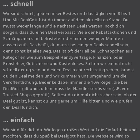
… schnell
Wir sind schnell, geben unser Bestes und das täglich von 8 bis 1
Uhr. Mit DealGott bist du immer auf dem aktuellsten Stand. Du
musst weder lange auf die nächsten Deals warten, noch dich
sorgen, dass du einen Deal verpasst. Viele der Rabattaktionen und
Schnäppchen sind befristetet oder binnen weniger Minuten
ausverkauft. Das heißt, du musst bei einigen Deals schnell sein,
denn sonst ist alles weg. Das ist oft der Fall bei Schnäppchen aus
Kategorien wie zum Beispiel Handyverträge, Finanzen, oder
Preisfehler, Gutscheine und Kostenloses. Sollten wir einmal nicht
schnell genug sein und einen Deal nicht rechtzeitig sehen, kannst
du den Deal melden und wir kümmern uns umgehend um die
Veröffentlichung. Bedenke dabei immer die 10% Regel, die bei
DealGott gilt und zudem muss der Händler seriös sein (z.B. von
Trusted Shops geprüft). Solltest du dir mal nicht sicher sein, ob der
Deal gut ist, kannst du uns gerne um Hilfe bitten und wie prüfen
den Deal für dich.
… einfach
Wir sind für dich da. Wir legen großen Wert auf die Einfachheit und
möchten, dass du Spaß bei Dealgott hast. Die Webseite wird so