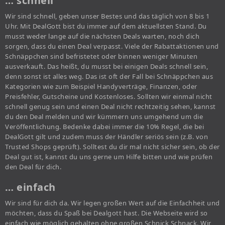
… schnell
Wir sind schnell, geben unser Bestes und das täglich von 8 bis 1
Uhr. Mit DealGott bist du immer auf dem aktuellsten Stand. Du
musst weder lange auf die nächsten Deals warten, noch dich
sorgen, dass du einen Deal verpasst. Viele der Rabattaktionen und
Schnäppchen sind befristetet oder binnen weniger Minuten
ausverkauft. Das heißt, du musst bei einigen Deals schnell sein,
denn sonst ist alles weg. Das ist oft der Fall bei Schnäppchen aus
Kategorien wie zum Beispiel Handyverträge, Finanzen, oder
Preisfehler, Gutscheine und Kostenloses. Sollten wir einmal nicht
schnell genug sein und einen Deal nicht rechtzeitig sehen, kannst
du den Deal melden und wir kümmern uns umgehend um die
Veröffentlichung. Bedenke dabei immer die 10% Regel, die bei
DealGott gilt und zudem muss der Händler seriös sein (z.B. von
Trusted Shops geprüft). Solltest du dir mal nicht sicher sein, ob der
Deal gut ist, kannst du uns gerne um Hilfe bitten und wie prüfen
den Deal für dich.
… einfach
Wir sind für dich da. Wir legen großen Wert auf die Einfachheit und
möchten, dass du Spaß bei Dealgott hast. Die Webseite wird so
einfach wie möglich gehalten ohne großen Schnick Schnack. Wir