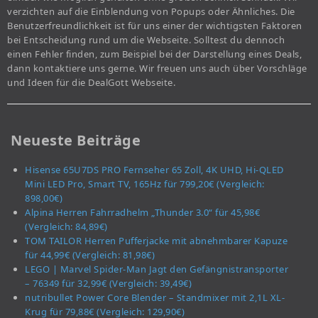
verzichten auf die Einblendung von Popups oder Ähnliches. Die
Benutzerfreundlichkeit ist für uns einer der wichtigsten Faktoren
bei Entscheidung rund um die Webseite. Solltest du dennoch
einen Fehler finden, zum Beispiel bei der Darstellung eines Deals,
dann kontaktiere uns gerne. Wir freuen uns auch über Vorschläge
und Ideen für die DealGott Webseite.
Neueste Beiträge
Hisense 65U7DS PRO Fernseher 65 Zoll, 4K UHD, Hi-QLED
Mini LED Pro, Smart TV, 165Hz für 799,20€ (Vergleich:
898,00€)
Alpina Herren Fahrradhelm „Thunder 3.0“ für 45,98€
(Vergleich: 84,89€)
TOM TAILOR Herren Pufferjacke mit abnehmbarer Kapuze
für 44,99€ (Vergleich: 81,98€)
LEGO | Marvel Spider-Man Jagt den Gefängnistransporter
– 76349 für 32,99€ (Vergleich: 39,49€)
nutribullet Power Core Blender – Standmixer mit 2,1L XL-
Krug für 79,88€ (Vergleich: 129,90€)