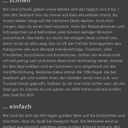
… schnell
Wir sind schnell, geben unser Bestes und das täglich von 8 bis 1
Uhr. Mit DealGott bist du immer auf dem aktuellsten Stand. Du
musst weder lange auf die nächsten Deals warten, noch dich
sorgen, dass du einen Deal verpasst. Viele der Rabattaktionen und
Schnäppchen sind befristetet oder binnen weniger Minuten
ausverkauft. Das heißt, du musst bei einigen Deals schnell sein,
denn sonst ist alles weg. Das ist oft der Fall bei Schnäppchen aus
Kategorien wie zum Beispiel Handyverträge, Finanzen, oder
Preisfehler, Gutscheine und Kostenloses. Sollten wir einmal nicht
schnell genug sein und einen Deal nicht rechtzeitig sehen, kannst
du den Deal melden und wir kümmern uns umgehend um die
Veröffentlichung. Bedenke dabei immer die 10% Regel, die bei
DealGott gilt und zudem muss der Händler seriös sein (z.B. von
Trusted Shops geprüft). Solltest du dir mal nicht sicher sein, ob der
Deal gut ist, kannst du uns gerne um Hilfe bitten und wie prüfen
den Deal für dich.
… einfach
Wir sind für dich da. Wir legen großen Wert auf die Einfachheit und
möchten, dass du Spaß bei Dealgott hast. Die Webseite wird so
einfach wie möglich gehalten ohne großen Schnick Schnack. Wir