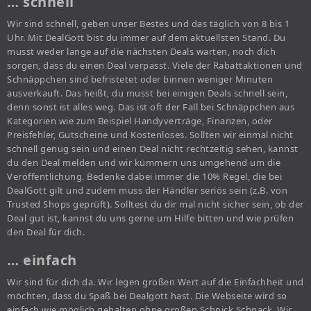
… schnell
Wir sind schnell, geben unser Bestes und das täglich von 8 bis 1
Uhr. Mit DealGott bist du immer auf dem aktuellsten Stand. Du
musst weder lange auf die nächsten Deals warten, noch dich
sorgen, dass du einen Deal verpasst. Viele der Rabattaktionen und
Schnäppchen sind befristetet oder binnen weniger Minuten
ausverkauft. Das heißt, du musst bei einigen Deals schnell sein,
denn sonst ist alles weg. Das ist oft der Fall bei Schnäppchen aus
Kategorien wie zum Beispiel Handyverträge, Finanzen, oder
Preisfehler, Gutscheine und Kostenloses. Sollten wir einmal nicht
schnell genug sein und einen Deal nicht rechtzeitig sehen, kannst
du den Deal melden und wir kümmern uns umgehend um die
Veröffentlichung. Bedenke dabei immer die 10% Regel, die bei
DealGott gilt und zudem muss der Händler seriös sein (z.B. von
Trusted Shops geprüft). Solltest du dir mal nicht sicher sein, ob der
Deal gut ist, kannst du uns gerne um Hilfe bitten und wie prüfen
den Deal für dich.
… einfach
Wir sind für dich da. Wir legen großen Wert auf die Einfachheit und
möchten, dass du Spaß bei Dealgott hast. Die Webseite wird so
einfach wie möglich gehalten ohne großen Schnick Schnack. Wir