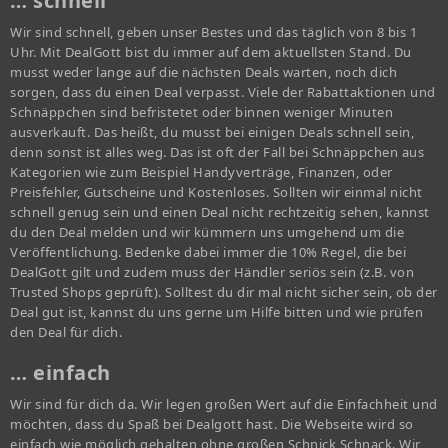
… schnell
Wir sind schnell, geben unser Bestes und das täglich von 8 bis 1
Uhr. Mit DealGott bist du immer auf dem aktuellsten Stand. Du
musst weder lange auf die nächsten Deals warten, noch dich
sorgen, dass du einen Deal verpasst. Viele der Rabattaktionen und
Schnäppchen sind befristetet oder binnen weniger Minuten
ausverkauft. Das heißt, du musst bei einigen Deals schnell sein,
denn sonst ist alles weg. Das ist oft der Fall bei Schnäppchen aus
Kategorien wie zum Beispiel Handyverträge, Finanzen, oder
Preisfehler, Gutscheine und Kostenloses. Sollten wir einmal nicht
schnell genug sein und einen Deal nicht rechtzeitig sehen, kannst
du den Deal melden und wir kümmern uns umgehend um die
Veröffentlichung. Bedenke dabei immer die 10% Regel, die bei
DealGott gilt und zudem muss der Händler seriös sein (z.B. von
Trusted Shops geprüft). Solltest du dir mal nicht sicher sein, ob der
Deal gut ist, kannst du uns gerne um Hilfe bitten und wie prüfen
den Deal für dich.
… einfach
Wir sind für dich da. Wir legen großen Wert auf die Einfachheit und
möchten, dass du Spaß bei Dealgott hast. Die Webseite wird so
einfach wie möglich gehalten ohne großen Schnick Schnack. Wir