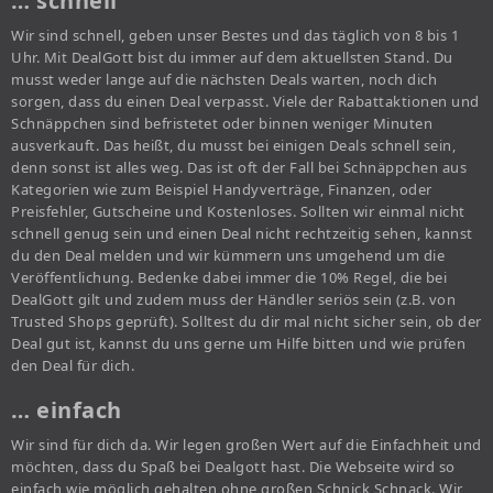
… schnell
Wir sind schnell, geben unser Bestes und das täglich von 8 bis 1
Uhr. Mit DealGott bist du immer auf dem aktuellsten Stand. Du
musst weder lange auf die nächsten Deals warten, noch dich
sorgen, dass du einen Deal verpasst. Viele der Rabattaktionen und
Schnäppchen sind befristetet oder binnen weniger Minuten
ausverkauft. Das heißt, du musst bei einigen Deals schnell sein,
denn sonst ist alles weg. Das ist oft der Fall bei Schnäppchen aus
Kategorien wie zum Beispiel Handyverträge, Finanzen, oder
Preisfehler, Gutscheine und Kostenloses. Sollten wir einmal nicht
schnell genug sein und einen Deal nicht rechtzeitig sehen, kannst
du den Deal melden und wir kümmern uns umgehend um die
Veröffentlichung. Bedenke dabei immer die 10% Regel, die bei
DealGott gilt und zudem muss der Händler seriös sein (z.B. von
Trusted Shops geprüft). Solltest du dir mal nicht sicher sein, ob der
Deal gut ist, kannst du uns gerne um Hilfe bitten und wie prüfen
den Deal für dich.
… einfach
Wir sind für dich da. Wir legen großen Wert auf die Einfachheit und
möchten, dass du Spaß bei Dealgott hast. Die Webseite wird so
einfach wie möglich gehalten ohne großen Schnick Schnack. Wir