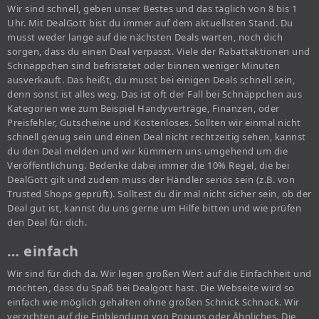
Wir sind schnell, geben unser Bestes und das täglich von 8 bis 1
Uhr. Mit DealGott bist du immer auf dem aktuellsten Stand. Du
musst weder lange auf die nächsten Deals warten, noch dich
sorgen, dass du einen Deal verpasst. Viele der Rabattaktionen und
Schnäppchen sind befristetet oder binnen weniger Minuten
ausverkauft. Das heißt, du musst bei einigen Deals schnell sein,
denn sonst ist alles weg. Das ist oft der Fall bei Schnäppchen aus
Kategorien wie zum Beispiel Handyverträge, Finanzen, oder
Preisfehler, Gutscheine und Kostenloses. Sollten wir einmal nicht
schnell genug sein und einen Deal nicht rechtzeitig sehen, kannst
du den Deal melden und wir kümmern uns umgehend um die
Veröffentlichung. Bedenke dabei immer die 10% Regel, die bei
DealGott gilt und zudem muss der Händler seriös sein (z.B. von
Trusted Shops geprüft). Solltest du dir mal nicht sicher sein, ob der
Deal gut ist, kannst du uns gerne um Hilfe bitten und wie prüfen
den Deal für dich.
… einfach
Wir sind für dich da. Wir legen großen Wert auf die Einfachheit und
möchten, dass du Spaß bei Dealgott hast. Die Webseite wird so
einfach wie möglich gehalten ohne großen Schnick Schnack. Wir
verzichten auf die Einblendung von Popups oder Ähnliches. Die