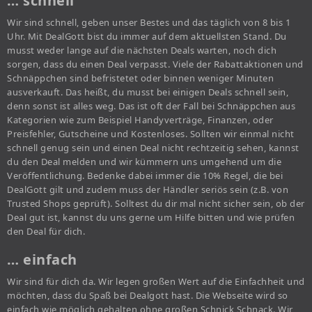
… schnell
Wir sind schnell, geben unser Bestes und das täglich von 8 bis 1
Uhr. Mit DealGott bist du immer auf dem aktuellsten Stand. Du
musst weder lange auf die nächsten Deals warten, noch dich
sorgen, dass du einen Deal verpasst. Viele der Rabattaktionen und
Schnäppchen sind befristetet oder binnen weniger Minuten
ausverkauft. Das heißt, du musst bei einigen Deals schnell sein,
denn sonst ist alles weg. Das ist oft der Fall bei Schnäppchen aus
Kategorien wie zum Beispiel Handyverträge, Finanzen, oder
Preisfehler, Gutscheine und Kostenloses. Sollten wir einmal nicht
schnell genug sein und einen Deal nicht rechtzeitig sehen, kannst
du den Deal melden und wir kümmern uns umgehend um die
Veröffentlichung. Bedenke dabei immer die 10% Regel, die bei
DealGott gilt und zudem muss der Händler seriös sein (z.B. von
Trusted Shops geprüft). Solltest du dir mal nicht sicher sein, ob der
Deal gut ist, kannst du uns gerne um Hilfe bitten und wie prüfen
den Deal für dich.
… einfach
Wir sind für dich da. Wir legen großen Wert auf die Einfachheit und
möchten, dass du Spaß bei Dealgott hast. Die Webseite wird so
einfach wie möglich gehalten ohne großen Schnick Schnack. Wir