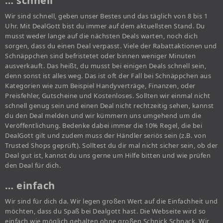
… schnell
Wir sind schnell, geben unser Bestes und das täglich von 8 bis 1
Uhr. Mit DealGott bist du immer auf dem aktuellsten Stand. Du
musst weder lange auf die nächsten Deals warten, noch dich
sorgen, dass du einen Deal verpasst. Viele der Rabattaktionen und
Schnäppchen sind befristetet oder binnen weniger Minuten
ausverkauft. Das heißt, du musst bei einigen Deals schnell sein,
denn sonst ist alles weg. Das ist oft der Fall bei Schnäppchen aus
Kategorien wie zum Beispiel Handyverträge, Finanzen, oder
Preisfehler, Gutscheine und Kostenloses. Sollten wir einmal nicht
schnell genug sein und einen Deal nicht rechtzeitig sehen, kannst
du den Deal melden und wir kümmern uns umgehend um die
Veröffentlichung. Bedenke dabei immer die 10% Regel, die bei
DealGott gilt und zudem muss der Händler seriös sein (z.B. von
Trusted Shops geprüft). Solltest du dir mal nicht sicher sein, ob der
Deal gut ist, kannst du uns gerne um Hilfe bitten und wie prüfen
den Deal für dich.
… einfach
Wir sind für dich da. Wir legen großen Wert auf die Einfachheit und
möchten, dass du Spaß bei Dealgott hast. Die Webseite wird so
einfach wie möglich gehalten ohne großen Schnick Schnack. Wir